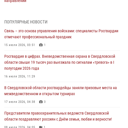
направлении
31 июля 2026, 06:56
1
Представитель Управления Росгвардии по Свердловской области
ПОПУЛЯРНЫЕ НОВОСТИ
рассказал об итогах работы подразделения в эфире телекомпании
Связь – это основа управления войсками: специалисты Росгвардии
«Телекон»
отмечают профессиональный праздник
30 июля 2026, 11:33
1
15 июля 2026, 03:51
1
В Свердловской области росгвардейцы стали призерами
Росгвардия в цифрах. Вневедомственная охрана в Свердловской
спартакиады «Динамо» памяти погибшего офицера милиции
области свыше 19 тысяч раз выезжала по сигналам «тревога» в I
29 июля 2026, 12:30
6
полугодии 2026 года
Православные священники поддержали росгвардейцев в зоне СВО
16 июля 2026, 11:29
28 июля 2026, 11:03
В Свердловской области росгвардейцы заняли призовые места на
межведомственном и открытом турнирах
Свердловские росгвардейцы завоевали медали на окружном
чемпионате по комплексному единоборству
17 июля 2026, 04:38
3
28 июля 2026, 09:42
4
Представители правоохранительных ведомств Свердловской
области поздравляют россиян с Днём семьи, любви и верности!
08 июля 2026, 04:05
1