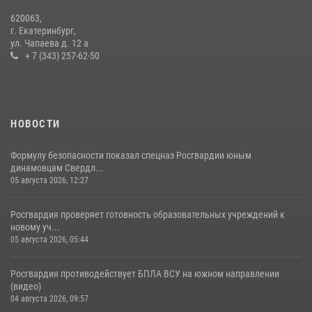
Сборная Росгвардии завоевала Кубок «Динамо» на всероссийском
620063,
турнире по хоккею
г. Екатеринбург,
ул. Чапаева д. 12 а
14 июля 2026, 11:06
4
+ 7 (343) 257-62-50
НОВОСТИ
Формулу безопасности показал спецназ Росгвардии юным
динамовцам Свердл...
05 августа 2026, 12:27
Росгвардия проверяет готовность образовательных учреждений к
новому уч...
05 августа 2026, 05:44
Росгвардия противодействует БПЛА ВСУ на южном направлении
(видео)
04 августа 2026, 09:57