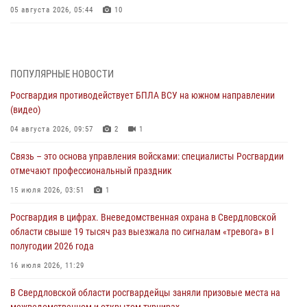
05 августа 2026, 05:44
10
Росгвардия противодействует БПЛА ВСУ на южном направлении
(видео)
04 августа 2026, 09:57
2
1
ПОПУЛЯРНЫЕ НОВОСТИ
Росгвардия противодействует БПЛА ВСУ на южном направлении
Росгвардия приняла участие в обеспечении безопасности Дня
(видео)
города в Екатеринбурге
04 августа 2026, 09:57
2
1
03 августа 2026, 07:43
3
Связь – это основа управления войсками: специалисты Росгвардии
Росгвардия приняла участие в межведомственном
отмечают профессиональный праздник
антитеррористическом учении в Свердловской области
15 июля 2026, 03:51
1
31 июля 2026, 12:27
1
Росгвардия в цифрах. Вневедомственная охрана в Свердловской
Росгвардия обеспечивает безопасность граждан на южном
области свыше 19 тысяч раз выезжала по сигналам «тревога» в I
направлении
полугодии 2026 года
31 июля 2026, 06:56
1
16 июля 2026, 11:29
Представитель Управления Росгвардии по Свердловской области
В Свердловской области росгвардейцы заняли призовые места на
рассказал об итогах работы подразделения в эфире телекомпании
межведомственном и открытом турнирах