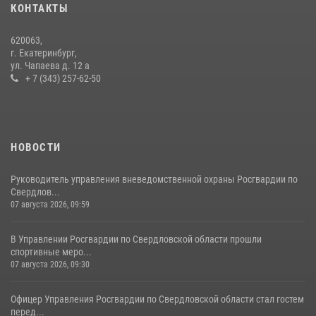
27 июля 2026, 12:37
15
КОНТАКТЫ
В Свердловской области росгвардейцы стали призерами
620063,
спартакиады «Динамо» памяти погибшего офицера милиции
г. Екатеринбург,
ул. Чапаева д. 12 а
29 июля 2026, 12:30
6
+ 7 (343) 257-62-50
НОВОСТИ
Руководитель управления вневедомственной охраны Росгвардии по
Свердлов...
07 августа 2026, 09:59
В Управлении Росгвардии по Свердловской области прошли
спортивные меро...
07 августа 2026, 09:30
Офицер Управления Росгвардии по Свердловской области стал гостем
перед...