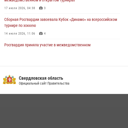
«Телекон»
17 июля 2026, 04:38
3
30 июля 2026, 11:33
1
Сборная Росгвардии завоевала Кубок «Динамо» на всероссийском
турнире по хоккею
14 июля 2026, 11:06
4
Росгвардия приняла участие в межведомственном
антитеррористическом учении в Свердловской области
31 июля 2026, 12:27
1
Спецназ Росгвардии отработал навыки десантирования на Урале
Свердловская область
16 июля 2026, 13:07
4
Официальный сайт Правительства
Росгвардия и МВД обеспечили безопасность Международной
промышленной выставки «Иннопром-2026»
10 июля 2026, 12:35
3
Идем на штурм: ОМОН под Нижним Тагилом провел тактико-
специальное занятие