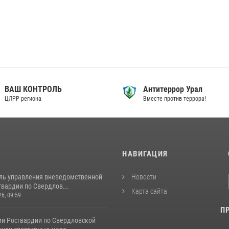
ВАШ КОНТРОЛЬ
Антитеррор Урал
ЦЛРР региона
Вместе против террора!
И
НАВИГАЦИЯ
ль управления вневедомственной
Новости
вардии по Свердлов...
Карта сайта
26, 09:59
П
ии Росгвардии по Свердловской