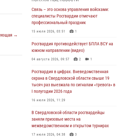
учебному году
Связь – это основа управления войсками:
05 августа 2026, 05:44
10
специалисты Росгвардии отмечают
Росгвардия противодействует БПЛА ВСУ на
профессиональный праздник
южном направлении (видео)
15 июля 2026, 03:51
1
ующая →
04 августа 2026, 09:57
2
1
Росгвардия противодействует БПЛА ВСУ на
Росгвардия приняла участие в обеспечении
южном направлении (видео)
безопасности Дня города в Екатеринбурге
04 августа 2026, 09:57
2
1
03 августа 2026, 07:43
3
Росгвардия в цифрах. Вневедомственная
Росгвардия приняла участие в
охрана в Свердловской области свыше 19
межведомственном антитеррористическом
тысяч раз выезжала по сигналам «тревога» в
учении в Свердловской области
I полугодии 2026 года
31 июля 2026, 12:27
1
16 июля 2026, 11:29
Росгвардия обеспечивает безопасность
В Свердловской области росгвардейцы
граждан на южном направлении
заняли призовые места на
межведомственном и открытом турнирах
31 июля 2026, 06:56
1
17 июля 2026, 04:38
3
Представитель Управления Росгвардии по