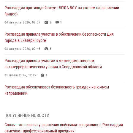
Росгвардия противодействует БПЛА ВСУ на южном направлении
(видео)
04 августа 2026, 09:57
2
1
Росгвардия приняла участие в обеспечении безопасности Дня
города в Екатеринбурге
03 августа 2026, 07:43
3
Росгвардия приняла участие в межведомственном
антитеррористическом учении в Свердловской области
31 июля 2026, 12:27
1
Росгвардия обеспечивает безопасность граждан на южном
направлении
31 июля 2026, 06:56
1
Представитель Управления Росгвардии по Свердловской области
ПОПУЛЯРНЫЕ НОВОСТИ
рассказал об итогах работы подразделения в эфире телекомпании
Связь – это основа управления войсками: специалисты Росгвардии
«Телекон»
отмечают профессиональный праздник