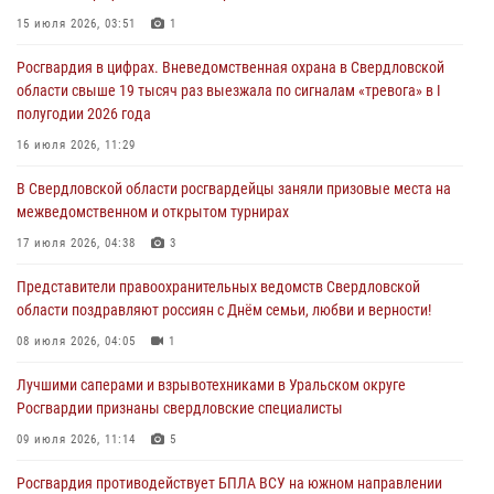
30 июля 2026, 11:33
1
15 июля 2026, 03:51
1
В Свердловской области росгвардейцы стали призерами
Росгвардия в цифрах. Вневедомственная охрана в Свердловской
спартакиады «Динамо» памяти погибшего офицера милиции
области свыше 19 тысяч раз выезжала по сигналам «тревога» в I
29 июля 2026, 12:30
6
полугодии 2026 года
Православные священники поддержали росгвардейцев в зоне СВО
16 июля 2026, 11:29
28 июля 2026, 11:03
В Свердловской области росгвардейцы заняли призовые места на
межведомственном и открытом турнирах
Свердловские росгвардейцы завоевали медали на окружном
чемпионате по комплексному единоборству
17 июля 2026, 04:38
3
28 июля 2026, 09:42
4
Представители правоохранительных ведомств Свердловской
области поздравляют россиян с Днём семьи, любви и верности!
08 июля 2026, 04:05
1
Лучшими саперами и взрывотехниками в Уральском округе
Росгвардии признаны свердловские специалисты
09 июля 2026, 11:14
5
Росгвардия противодействует БПЛА ВСУ на южном направлении