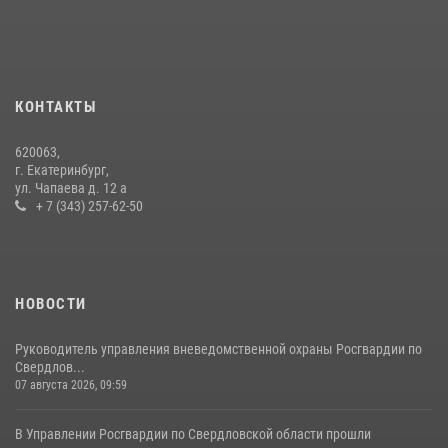
14 июля 2026, 11:06
4
Росгвардия приняла участие в межведомственном
антитеррористическом учении в Свердловской области
31 июля 2026, 12:27
1
КОНТАКТЫ
Росгвардия и МВД обеспечили безопасность Международной
620063,
промышленной выставки «Иннопром-2026»
г. Екатеринбург,
ул. Чапаева д. 12 а
10 июля 2026, 12:35
3
+ 7 (343) 257-62-50
НОВОСТИ
Руководитель управления вневедомственной охраны Росгвардии по
Свердлов...
07 августа 2026, 09:59
В Управлении Росгвардии по Свердловской области прошли