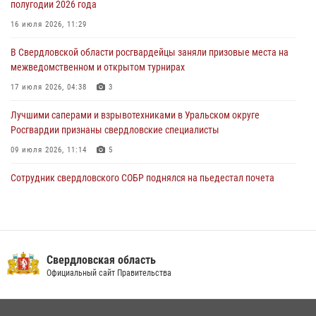
полугодии 2026 года
31 июля 2026, 06:56
1
16 июля 2026, 11:29
Представитель Управления Росгвардии по Свердловской области
В Свердловской области росгвардейцы заняли призовые места на
рассказал об итогах работы подразделения в эфире телекомпании
межведомственном и открытом турнирах
«Телекон»
17 июля 2026, 04:38
3
30 июля 2026, 11:33
1
Лучшими саперами и взрывотехниками в Уральском округе
Росгвардии признаны свердловские специалисты
09 июля 2026, 11:14
5
Сотрудник свердловского СОБР поднялся на пьедестал почета
Всероссийского чемпионата Росгвардии по боксу
08 июля 2026, 12:02
5
Спецназ Росгвардии отработал навыки десантирования на Урале
Свердловская область
16 июля 2026, 13:07
4
Официальный сайт Правительства
Сборная Росгвардии завоевала Кубок «Динамо» на всероссийском
турнире по хоккею