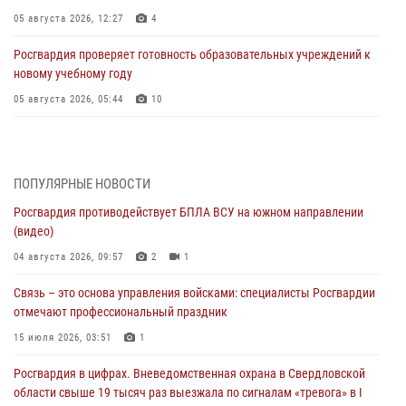
05 августа 2026, 12:27
4
Росгвардия проверяет готовность образовательных учреждений к
новому учебному году
05 августа 2026, 05:44
10
Росгвардия противодействует БПЛА ВСУ на южном направлении
(видео)
04 августа 2026, 09:57
2
1
ПОПУЛЯРНЫЕ НОВОСТИ
Росгвардия противодействует БПЛА ВСУ на южном направлении
Росгвардия приняла участие в обеспечении безопасности Дня
(видео)
города в Екатеринбурге
04 августа 2026, 09:57
2
1
03 августа 2026, 07:43
3
Связь – это основа управления войсками: специалисты Росгвардии
Росгвардия приняла участие в межведомственном
отмечают профессиональный праздник
антитеррористическом учении в Свердловской области
15 июля 2026, 03:51
1
31 июля 2026, 12:27
1
Росгвардия в цифрах. Вневедомственная охрана в Свердловской
Росгвардия обеспечивает безопасность граждан на южном
области свыше 19 тысяч раз выезжала по сигналам «тревога» в I
направлении