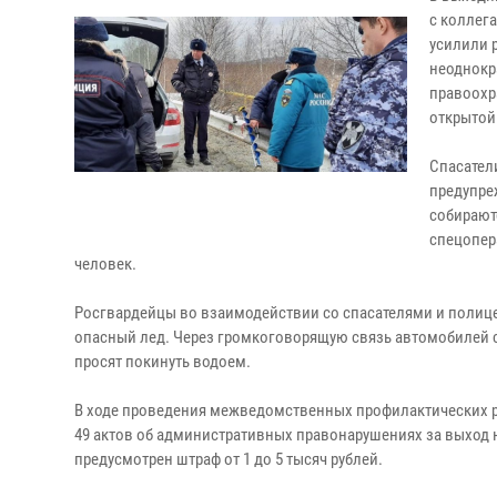
с коллег
усилили 
неоднокр
правоохр
открытой
Спасател
предупреж
собирают
спецопер
человек.
Росгвардейцы во взаимодействии со спасателями и полиц
опасный лед. Через громкоговорящую связь автомобилей с
просят покинуть водоем.
В ходе проведения межведомственных профилактических ре
49 актов об административных правонарушениях за выход 
предусмотрен штраф от 1 до 5 тысяч рублей.