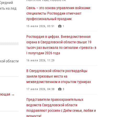
граждан на южном направлении
 Средний
Связь – это основа управления войсками:
ить на лед
31 июля 2026, 06:56
1
специалисты Росгвардии отмечают
профессиональный праздник
Представитель Управления Росгвардии по
Свердловской области рассказал об итогах
15 июля 2026, 03:51
1
работы подразделения в эфире
телекомпании «Телекон»
Росгвардия в цифрах. Вневедомственная
охрана в Свердловской области свыше 19
30 июля 2026, 11:33
1
тысяч раз выезжала по сигналам «тревога» в
I полугодии 2026 года
В Свердловской области росгвардейцы стали
призерами спартакиады «Динамо» памяти
кой области
16 июля 2026, 11:29
погибшего офицера милиции
В Свердловской области росгвардейцы
29 июля 2026, 12:30
6
заняли призовые места на
межведомственном и открытом турнирах
Православные священники поддержали
росгвардейцев в зоне СВО
17 июля 2026, 04:38
3
ующая →
28 июля 2026, 11:03
Представители правоохранительных
ведомств Свердловской области
Свердловские росгвардейцы завоевали
поздравляют россиян с Днём семьи, любви и
медали на окружном чемпионате по
верности!
комплексному единоборству