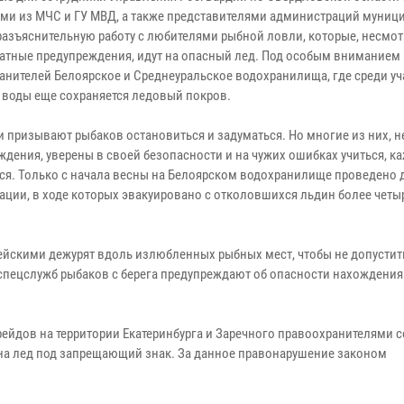
ами из МЧС и ГУ МВД, а также представителями администраций муниц
разъяснительную работу с любителями рыбной ловли, которые, несмот
атные предупреждения, идут на опасный лед. Под особым вниманием
анителей Белоярское и Среднеуральское водохранилища, где среди уч
 воды еще сохраняется ледовый покров.
и призывают рыбаков остановиться и задуматься. Но многие из них, н
дения, уверены в своей безопасности и на чужих ошибках учиться, ка
ся. Только с начала весны на Белоярском водохранилище проведено 
ации, в ходе которых эвакуировано с отколовшихся льдин более четы
ейскими дежурят вдоль излюбленных рыбных мест, чтобы не допустит
пецслужб рыбаков с берега предупреждают об опасности нахождения 
йдов на территории Екатеринбурга и Заречного правоохранителями 
на лед под запрещающий знак. За данное правонарушение законом