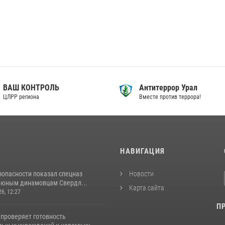
ВАШ КОНТРОЛЬ
Антитеррор Урал
ЦЛРР региона
Вместе против террора!
И
НАВИГАЦИЯ
зопасности показал спецназ
Новости
 юным динамовцам Свердл...
Карта сайта
26, 12:27
П
 проверяет готовность