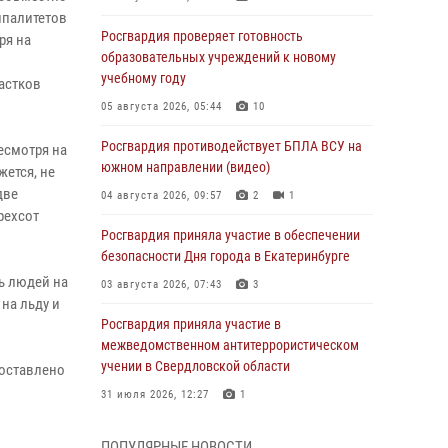
ипалитетов
Росгвардия проверяет готовность
ря на
образовательных учреждений к новому
учебному году
астков
05 августа 2026, 05:44
10
Росгвардия противодействует БПЛА ВСУ на
есмотря на
южном направлении (видео)
жется, не
две
04 августа 2026, 09:57
2
1
рехсот
Росгвардия приняла участие в обеспечении
безопасности Дня города в Екатеринбурге
ь людей на
03 августа 2026, 07:43
3
на льду и
Росгвардия приняла участие в
межведомственном антитеррористическом
учении в Свердловской области
составлено
31 июля 2026, 12:27
1
Росгвардия обеспечивает безопасность
ПОПУЛЯРНЫЕ НОВОСТИ