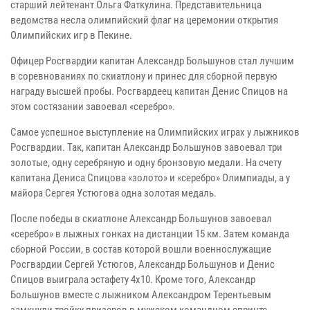
старший лейтенант Ольга Фаткулина. Представительница
ведомства несла олимпийский флаг на церемонии открытия
Олимпийских игр в Пекине.
Офицер Росгвардии капитан Александр Большунов стал лучшим
в соревнованиях по скиатлону и принес для сборной первую
награду высшей пробы. Росгвардеец капитан Денис Спицов на
этом состязании завоевал «серебро».
Самое успешное выступление на Олимпийских играх у лыжников
Росгвардии. Так, капитан Александр Большунов завоевал три
золотые, одну серебряную и одну бронзовую медали. На счету
капитана Дениса Спицова «золото» и «серебро» Олимпиады, а у
майора Сергея Устюгова одна золотая медаль.
После победы в скиатлоне Александр Большунов завоевал
«серебро» в лыжных гонках на дистанции 15 км. Затем команда
сборной России, в состав которой вошли военнослужащие
Росгвардии Сергей Устюгов, Александр Большунов и Денис
Спицов выиграла эстафету 4х10. Кроме того, Александр
Большунов вместе с лыжником Александром Терентьевым