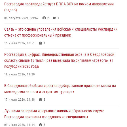
Росгвардия противодействует БПЛА ВСУ на южном направлении
Росгвардия приняла участие в обеспечении безопасности Дня
(видео)
города в Екатеринбурге
04 августа 2026, 09:57
2
1
03 августа 2026, 07:43
3
Связь – это основа управления войсками: специалисты Росгвардии
Росгвардия приняла участие в межведомственном
отмечают профессиональный праздник
антитеррористическом учении в Свердловской области
15 июля 2026, 03:51
1
31 июля 2026, 12:27
1
Росгвардия в цифрах. Вневедомственная охрана в Свердловской
Росгвардия обеспечивает безопасность граждан на южном
области свыше 19 тысяч раз выезжала по сигналам «тревога» в I
направлении
полугодии 2026 года
31 июля 2026, 06:56
1
16 июля 2026, 11:29
Представитель Управления Росгвардии по Свердловской области
В Свердловской области росгвардейцы заняли призовые места на
рассказал об итогах работы подразделения в эфире телекомпании
межведомственном и открытом турнирах
«Телекон»
17 июля 2026, 04:38
3
30 июля 2026, 11:33
1
Лучшими саперами и взрывотехниками в Уральском округе
Росгвардии признаны свердловские специалисты
09 июля 2026, 11:14
5