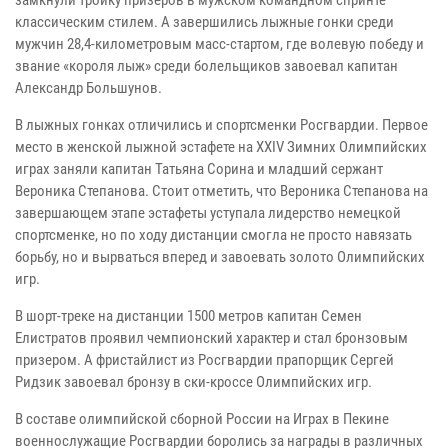
замкнули тройку призеров в мужском командном спринте
классическим стилем. А завершились лыжные гонки среди
мужчин 28,4-километровым масс-стартом, где волевую победу и
звание «короля лыж» среди болельщиков завоевал капитан
Александр Большунов.
В лыжных гонках отличились и спортсменки Росгвардии. Первое
место в женской лыжной эстафете на XXIV Зимних Олимпийских
играх заняли капитан Татьяна Сорина и младший сержант
Вероника Степанова. Стоит отметить, что Вероника Степанова на
завершающем этапе эстафеты уступала лидерство немецкой
спортсменке, но по ходу дистанции смогла не просто навязать
борьбу, но и вырваться вперед и завоевать золото Олимпийских
игр.
В шорт-треке на дистанции 1500 метров капитан Семен
Елистратов проявил чемпионский характер и стал бронзовым
призером. А фристайлист из Росгвардии прапорщик Сергей
Ридзик завоевал бронзу в ски-кроссе Олимпийских игр.
В составе олимпийской сборной России на Играх в Пекине
военнослужащие Росгвардии боролись за награды в различных