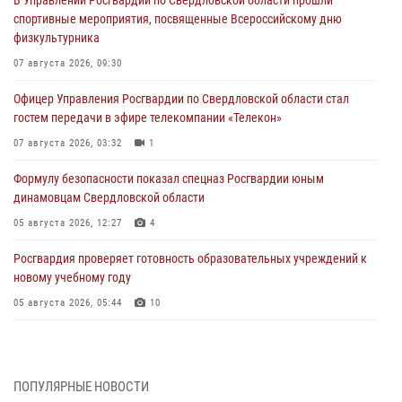
В Управлении Росгвардии по Свердловской области прошли
спортивные мероприятия, посвященные Всероссийскому дню
физкультурника
07 августа 2026, 09:30
Офицер Управления Росгвардии по Свердловской области стал
гостем передачи в эфире телекомпании «Телекон»
07 августа 2026, 03:32
1
Формулу безопасности показал спецназ Росгвардии юным
динамовцам Свердловской области
05 августа 2026, 12:27
4
Росгвардия проверяет готовность образовательных учреждений к
новому учебному году
05 августа 2026, 05:44
10
Росгвардия противодействует БПЛА ВСУ на южном направлении
(видео)
04 августа 2026, 09:57
2
1
ПОПУЛЯРНЫЕ НОВОСТИ