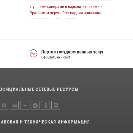
Свердловской области рассказал об итогах
Лучшими саперами и взрывотехниками в
работы подразделения в эфире
Уральском округе Росгвардии признаны
телекомпании «Телекон»
свердловские специалисты
30 июля 2026, 11:33
1
09 июля 2026, 11:14
5
Спецназ Росгвардии отработал навыки
десантирования на Урале
Портал государственных услуг
16 июля 2026, 13:07
4
Официальный сайт
Сборная Росгвардии завоевала Кубок
«Динамо» на всероссийском турнире по
хоккею
14 июля 2026, 11:06
4
ОФИЦИАЛЬНЫЕ СЕТЕВЫЕ РЕСУРСЫ
Росгвардия приняла участие в
межведомственном антитеррористическом
учении в Свердловской области
31 июля 2026, 12:27
1
РАВОВАЯ И ТЕХНИЧЕСКАЯ ИНФОРМАЦИЯ
Росгвардия и МВД обеспечили безопасность