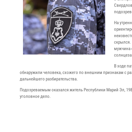
Свердлов
подозрев
На утрен
ориентир
неизвест
скрылся.
мужчина с
солнцеза
В ходе п
обнаружили человека, схожего по внешним признакам с р
дальнейшего разбирательства.
Подозреваемым оказался житель Республики Марий Эл, 198
уголовное дело.