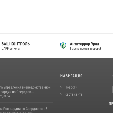
ВАШ КОНТРОЛЬ
Антитеррор Урал
ЦЛРР региона
Вместе против террора!
И
НАВИГАЦИЯ
ль управления вневедомственной
Новости
вардии по Свердлов...
Карта сайта
26, 09:59
П
ии Росгвардии по Свердловской