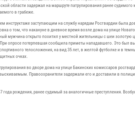
ской области задержал на маршруте патрулирования ранее судимого 
аемого в грабеже.
нем инструктаже заступающим на службу нарядам Росгвардии была до
овка о том, что накануне в дневное время возле дома на улице Новат
ный мужчина открыто похитил у местной жительницы с шеи золотую ц
 При опросе потерпевшая сообщила приметы нападавшего. Это был в
портивного телосложения, на вид 35 лет, в желтой футболке и в темн
щитных очках.
атрулирования во дворе дома на улице Бакинских комиссаров росгва
азыскиваемым. Правоохранители задержали его и доставили в полиц
7 года рождения, ранее судимый за аналогичные преступления. Возб