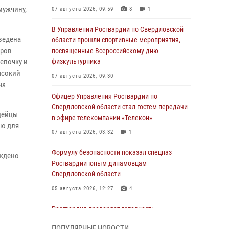
мужчину,
07 августа 2026, 09:59
8
1
В Управлении Росгвардии по Свердловской
ведена
области прошли спортивные мероприятия,
оров
посвященные Всероссийскому дню
епочку и
физкультурника
ысокий
07 августа 2026, 09:30
ых
Офицер Управления Росгвардии по
Свердловской области стал гостем передачи
рдейцы
в эфире телекомпании «Телекон»
ию для
07 августа 2026, 03:32
1
Формулу безопасности показал спецназ
уждено
Росгвардии юным динамовцам
Свердловской области
05 августа 2026, 12:27
4
Росгвардия проверяет готовность
образовательных учреждений к новому
ПОПУЛЯРНЫЕ НОВОСТИ