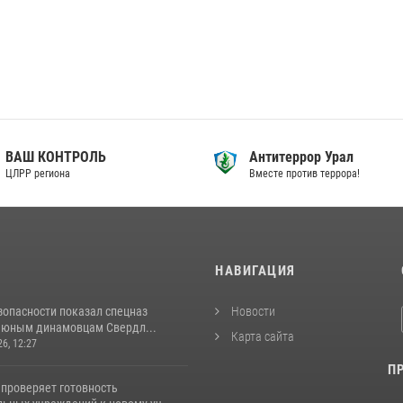
ВАШ КОНТРОЛЬ
Антитеррор Урал
ЦЛРР региона
Вместе против террора!
И
НАВИГАЦИЯ
зопасности показал спецназ
Новости
 юным динамовцам Свердл...
Карта сайта
26, 12:27
П
 проверяет готовность