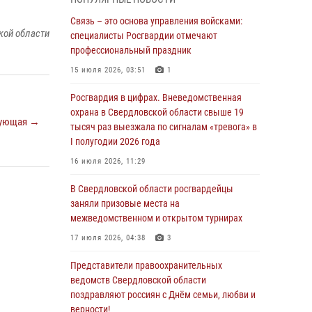
граждан на южном направлении
Связь – это основа управления войсками:
31 июля 2026, 06:56
1
кой области
специалисты Росгвардии отмечают
профессиональный праздник
Представитель Управления Росгвардии по
Свердловской области рассказал об итогах
15 июля 2026, 03:51
1
работы подразделения в эфире
телекомпании «Телекон»
Росгвардия в цифрах. Вневедомственная
охрана в Свердловской области свыше 19
30 июля 2026, 11:33
1
ующая →
тысяч раз выезжала по сигналам «тревога» в
I полугодии 2026 года
В Свердловской области росгвардейцы стали
призерами спартакиады «Динамо» памяти
16 июля 2026, 11:29
погибшего офицера милиции
В Свердловской области росгвардейцы
29 июля 2026, 12:30
6
заняли призовые места на
межведомственном и открытом турнирах
Православные священники поддержали
росгвардейцев в зоне СВО
17 июля 2026, 04:38
3
28 июля 2026, 11:03
Представители правоохранительных
ведомств Свердловской области
Свердловские росгвардейцы завоевали
поздравляют россиян с Днём семьи, любви и
медали на окружном чемпионате по
верности!
комплексному единоборству