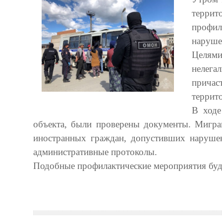
террит
профи
наруше
Целями
нелег
причас
террит
В ходе
объекта, были проверены документы. Мигра
иностранных граждан, допустивших нарушен
административные протоколы.
Подобные профилактические мероприятия бу