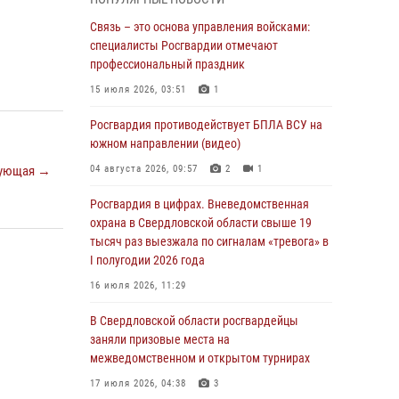
учебному году
Связь – это основа управления войсками:
05 августа 2026, 05:44
10
специалисты Росгвардии отмечают
Росгвардия противодействует БПЛА ВСУ на
профессиональный праздник
южном направлении (видео)
15 июля 2026, 03:51
1
04 августа 2026, 09:57
2
1
Росгвардия противодействует БПЛА ВСУ на
Росгвардия приняла участие в обеспечении
южном направлении (видео)
безопасности Дня города в Екатеринбурге
ующая →
04 августа 2026, 09:57
2
1
03 августа 2026, 07:43
3
Росгвардия в цифрах. Вневедомственная
Росгвардия приняла участие в
охрана в Свердловской области свыше 19
межведомственном антитеррористическом
тысяч раз выезжала по сигналам «тревога» в
учении в Свердловской области
I полугодии 2026 года
31 июля 2026, 12:27
1
16 июля 2026, 11:29
Росгвардия обеспечивает безопасность
В Свердловской области росгвардейцы
граждан на южном направлении
заняли призовые места на
межведомственном и открытом турнирах
31 июля 2026, 06:56
1
17 июля 2026, 04:38
3
Представитель Управления Росгвардии по