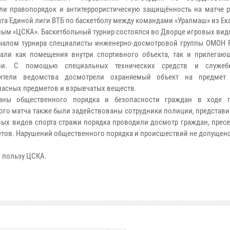
ли правопорядок и антитеррористическую защищённость на матче р
та Единой лиги ВТБ по баскетболу между командами «Уралмаш» из Ек
ным «ЦСКА». Баскетбольный турнир состоялся во Дворце игровых видо
чалом турнира специалисты инженерно-досмотровой группы ОМОН 
али как помещения внутри спортивного объекта, так и прилегаю
рии. С помощью специальных технических средств и служеб
вители ведомства досмотрели охраняемый объект на предмет 
асных предметов и взрывчатых веществ.
аны общественного порядка и безопасности граждан в ходе п
ого матча также были задействованы сотрудники полиции, представ
вых видов спорта стражи порядка проводили досмотр граждан, прес
етов. Нарушений общественного порядка и происшествий не допущено
в пользу ЦСКА.