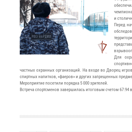
обеспечи
чемпиона
и столич
Перед на
обследов
террито
предста
взрывооп
Для охр
спортивн
частных охранных организаций. На входе во Дворец игро
спиртных напитков, «фаеров» и других запрещенных предм
Мероприятие посетили порядка 5 000 зрителей.
Встреча спортсменов завершилась итоговым счетом 67:94 