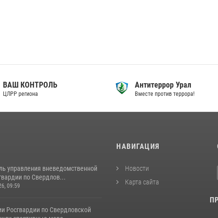
ВАШ КОНТРОЛЬ
Антитеррор Урал
ЦЛРР региона
Вместе против террора!
И
НАВИГАЦИЯ
ль управления вневедомственной
Новости
вардии по Свердлов...
Карта сайта
26, 09:59
П
ии Росгвардии по Свердловской