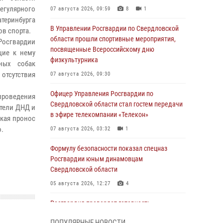
егулярного
07 августа 2026, 09:59
8
1
атеринбурга
В Управлении Росгвардии по Свердловской
в спорта.
области прошли спортивные мероприятия,
Росгвардии
посвященные Всероссийскому дню
щие к нему
физкультурника
ных собак
отсутствия
07 августа 2026, 09:30
Офицер Управления Росгвардии по
роведения
Свердловской области стал гостем передачи
ители ДНД и
в эфире телекомпании «Телекон»
екая пронос
.
07 августа 2026, 03:32
1
Формулу безопасности показал спецназ
Росгвардии юным динамовцам
Свердловской области
05 августа 2026, 12:27
4
Росгвардия проверяет готовность
образовательных учреждений к новому
ПОПУЛЯРНЫЕ НОВОСТИ