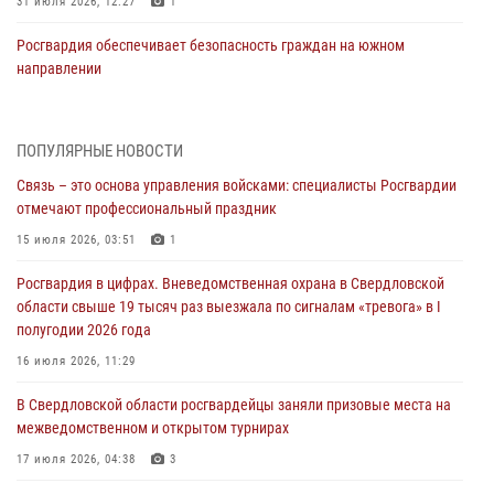
31 июля 2026, 12:27
1
Росгвардия обеспечивает безопасность граждан на южном
направлении
31 июля 2026, 06:56
1
Представитель Управления Росгвардии по Свердловской области
ПОПУЛЯРНЫЕ НОВОСТИ
рассказал об итогах работы подразделения в эфире телекомпании
Связь – это основа управления войсками: специалисты Росгвардии
«Телекон»
отмечают профессиональный праздник
30 июля 2026, 11:33
1
15 июля 2026, 03:51
1
В Свердловской области росгвардейцы стали призерами
Росгвардия в цифрах. Вневедомственная охрана в Свердловской
спартакиады «Динамо» памяти погибшего офицера милиции
области свыше 19 тысяч раз выезжала по сигналам «тревога» в I
29 июля 2026, 12:30
6
полугодии 2026 года
Православные священники поддержали росгвардейцев в зоне СВО
16 июля 2026, 11:29
28 июля 2026, 11:03
В Свердловской области росгвардейцы заняли призовые места на
межведомственном и открытом турнирах
Свердловские росгвардейцы завоевали медали на окружном
чемпионате по комплексному единоборству
17 июля 2026, 04:38
3
28 июля 2026, 09:42
4