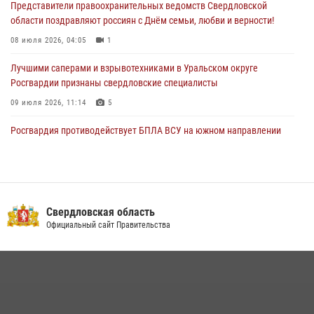
Представители правоохранительных ведомств Свердловской
области поздравляют россиян с Днём семьи, любви и верности!
08 июля 2026, 04:05
1
Лучшими саперами и взрывотехниками в Уральском округе
Росгвардии признаны свердловские специалисты
09 июля 2026, 11:14
5
Росгвардия противодействует БПЛА ВСУ на южном направлении
(видео)
04 августа 2026, 09:57
2
1
Сотрудник свердловского СОБР поднялся на пьедестал почета
Всероссийского чемпионата Росгвардии по боксу
Свердловская область
Официальный сайт Правительства
08 июля 2026, 12:02
5
В Екатеринбурге прошел чемпионат Управления Росгвардии по
Свердловской области по комплексному единоборству
07 июля 2026, 10:39
3