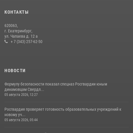
Спецназ Росгвардии отработал навыки десантирования на Урале
16 июля 2026, 13:07
4
КОНТАКТЫ
Росгвардия и МВД обеспечили безопасность Международной
620063,
промышленной выставки «Иннопром-2026»
г. Екатеринбург,
ул. Чапаева д. 12 а
10 июля 2026, 12:35
3
+ 7 (343) 257-62-50
НОВОСТИ
Формулу безопасности показал спецназ Росгвардии юным
динамовцам Свердл...
05 августа 2026, 12:27
Росгвардия проверяет готовность образовательных учреждений к
новому уч...
05 августа 2026, 05:44