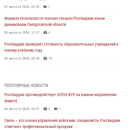
07 августа 2026, 03:32
1
Формулу безопасности показал спецназ Росгвардии юным
динамовцам Свердловской области
05 августа 2026, 12:27
4
Росгвардия проверяет готовность образовательных учреждений к
новому учебному году
05 августа 2026, 05:44
10
Росгвардия противодействует БПЛА ВСУ на южном направлении
(видео)
04 августа 2026, 09:57
2
1
ПОПУЛЯРНЫЕ НОВОСТИ
Росгвардия противодействует БПЛА ВСУ на южном направлении
Росгвардия приняла участие в обеспечении безопасности Дня
(видео)
города в Екатеринбурге
04 августа 2026, 09:57
2
1
03 августа 2026, 07:43
3
Связь – это основа управления войсками: специалисты Росгвардии
Росгвардия приняла участие в межведомственном
отмечают профессиональный праздник
антитеррористическом учении в Свердловской области