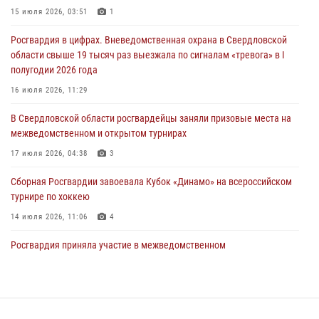
15 июля 2026, 03:51
1
31 июля 2026, 12:27
1
Росгвардия в цифрах. Вневедомственная охрана в Свердловской
Росгвардия обеспечивает безопасность граждан на южном
области свыше 19 тысяч раз выезжала по сигналам «тревога» в I
направлении
полугодии 2026 года
31 июля 2026, 06:56
1
16 июля 2026, 11:29
Представитель Управления Росгвардии по Свердловской области
В Свердловской области росгвардейцы заняли призовые места на
рассказал об итогах работы подразделения в эфире телекомпании
межведомственном и открытом турнирах
«Телекон»
17 июля 2026, 04:38
3
30 июля 2026, 11:33
1
Сборная Росгвардии завоевала Кубок «Динамо» на всероссийском
турнире по хоккею
14 июля 2026, 11:06
4
Росгвардия приняла участие в межведомственном
антитеррористическом учении в Свердловской области
31 июля 2026, 12:27
1
Спецназ Росгвардии отработал навыки десантирования на Урале