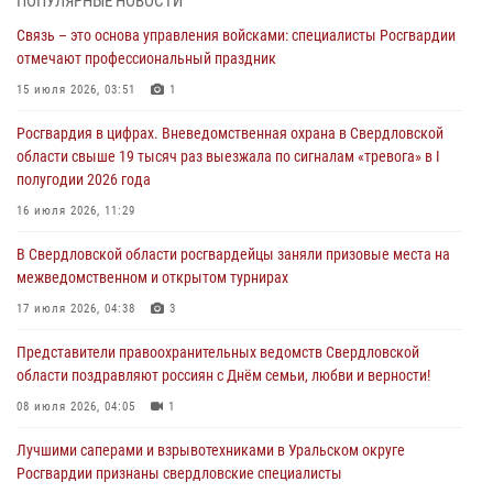
ПОПУЛЯРНЫЕ НОВОСТИ
рассказал об итогах работы подразделения в эфире телекомпании
Связь – это основа управления войсками: специалисты Росгвардии
«Телекон»
отмечают профессиональный праздник
30 июля 2026, 11:33
1
15 июля 2026, 03:51
1
В Свердловской области росгвардейцы стали призерами
Росгвардия в цифрах. Вневедомственная охрана в Свердловской
спартакиады «Динамо» памяти погибшего офицера милиции
области свыше 19 тысяч раз выезжала по сигналам «тревога» в I
29 июля 2026, 12:30
6
полугодии 2026 года
Православные священники поддержали росгвардейцев в зоне СВО
16 июля 2026, 11:29
28 июля 2026, 11:03
В Свердловской области росгвардейцы заняли призовые места на
межведомственном и открытом турнирах
Свердловские росгвардейцы завоевали медали на окружном
чемпионате по комплексному единоборству
17 июля 2026, 04:38
3
28 июля 2026, 09:42
4
Представители правоохранительных ведомств Свердловской
области поздравляют россиян с Днём семьи, любви и верности!
08 июля 2026, 04:05
1
Лучшими саперами и взрывотехниками в Уральском округе
Росгвардии признаны свердловские специалисты