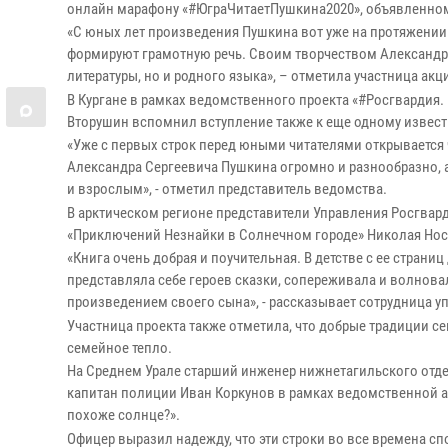
онлайн марафону «#ЮграЧитаетПушкина2020», объявленном
«С юных лет произведения Пушкина вот уже на протяжении
формируют грамотную речь. Своим творчеством Александр 
литературы, но и родного языка», – отметила участница ак
В Кургане в рамках ведомственного проекта «#Росгвардия.
Вторушин вспомнил вступление также к еще одному извес
«Уже с первых строк перед юными читателями открывается 
Александра Сергеевича Пушкина огромно и разнообразно, 
и взрослым», - отметил представитель ведомства.
В арктическом регионе представители Управления Росгва
«Приключений Незнайки в Солнечном городе» Николая Нос
«Книга очень добрая и поучительная. В детстве с ее страни
представляла себе героев сказки, сопереживала и волнова
произведением своего сына», - рассказывает сотрудница у
Участница проекта также отметила, что добрые традиции с
семейное тепло.
На Среднем Урале старший инженер нижнетагильского отд
капитан полиции Иван Коркунов в рамках ведомственной а
похоже солнце?».
Офицер выразил надежду, что эти строки во все времена сп