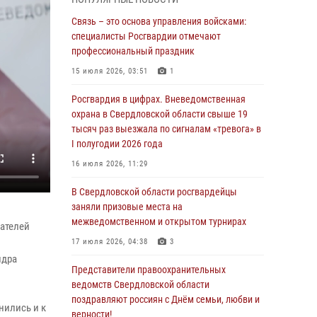
граждан на южном направлении
Связь – это основа управления войсками:
31 июля 2026, 06:56
1
специалисты Росгвардии отмечают
профессиональный праздник
Представитель Управления Росгвардии по
Свердловской области рассказал об итогах
15 июля 2026, 03:51
1
работы подразделения в эфире
телекомпании «Телекон»
Росгвардия в цифрах. Вневедомственная
охрана в Свердловской области свыше 19
30 июля 2026, 11:33
1
тысяч раз выезжала по сигналам «тревога» в
I полугодии 2026 года
В Свердловской области росгвардейцы стали
призерами спартакиады «Динамо» памяти
16 июля 2026, 11:29
погибшего офицера милиции
В Свердловской области росгвардейцы
29 июля 2026, 12:30
6
заняли призовые места на
межведомственном и открытом турнирах
Православные священники поддержали
ателей
росгвардейцев в зоне СВО
17 июля 2026, 04:38
3
ндра
28 июля 2026, 11:03
Представители правоохранительных
ведомств Свердловской области
Свердловские росгвардейцы завоевали
поздравляют россиян с Днём семьи, любви и
медали на окружном чемпионате по
нились и к
верности!
комплексному единоборству