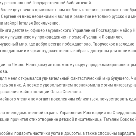
у региональной Государственной библиотекой.
 более двух веков прививают нам любовь к чтению, развивают вообр
Сергеевич внес неоценимый вклад в развитие не только русской и м
ции майор Наталья Васильченко.
 Книги детства», офицер зауральского Управления Росгвардии майор 
тному пушкинскому произведению - поэме «Руслан и Людмила».
чудесный мир, где добро всегда побеждает зло. Творческое наследие
а созданные им яркие художественные образы доступны для понимани
рдии по Ямало-Ненецкому автономному округу продекламировали отры
ова.
ц для меня открывался удивительный фантастический мир будущего. Чит
лась за них. А позже с удовольствием познакомила с этим литератур
правления майор полиции Ольга Светлова.
емейного чтения помогают поколениям сблизиться, почувствовать ед
ела вневедомственной охраны Управления Росгвардии по Свердловск
кции прочитал стихотворение детской писательницы Татьяны Боковой
особны подарить частички уюта и доброты, а также способны зарядить