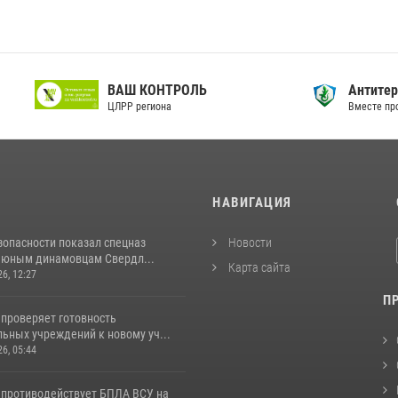
ердловская область
ВАШ КОНТРОЛЬ
циальный сайт Правительства
ЦЛРР региона
И
НАВИГАЦИЯ
зопасности показал спецназ
Новости
 юным динамовцам Свердл...
Карта сайта
26, 12:27
П
 проверяет готовность
ьных учреждений к новому уч...
26, 05:44
 противодействует БПЛА ВСУ на