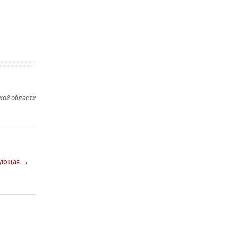
Спецназ Росгвардии отработал навыки
десантирования на Урале
16 июля 2026, 13:07
4
Росгвардия и МВД обеспечили безопасность
Международной промышленной выставки
«Иннопром-2026»
кой области
10 июля 2026, 12:35
3
ующая →