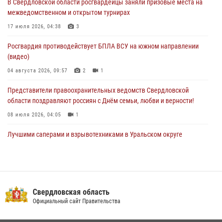
В Свердловской области росгвардейцы заняли призовые места на
29 июля 2026, 12:30
6
межведомственном и открытом турнирах
Православные священники поддержали росгвардейцев в зоне СВО
17 июля 2026, 04:38
3
28 июля 2026, 11:03
Росгвардия противодействует БПЛА ВСУ на южном направлении
(видео)
04 августа 2026, 09:57
2
1
Представители правоохранительных ведомств Свердловской
области поздравляют россиян с Днём семьи, любви и верности!
08 июля 2026, 04:05
1
Лучшими саперами и взрывотехниками в Уральском округе
Росгвардии признаны свердловские специалисты
09 июля 2026, 11:14
5
Сотрудник свердловского СОБР поднялся на пьедестал почета
Всероссийского чемпионата Росгвардии по боксу
Свердловская область
Официальный сайт Правительства
08 июля 2026, 12:02
5