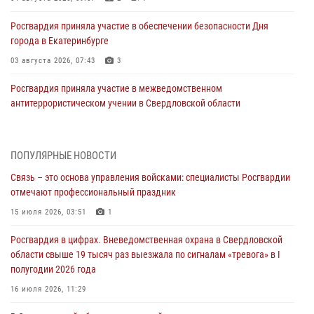
Росгвардия приняла участие в обеспечении безопасности Дня
города в Екатеринбурге
03 августа 2026, 07:43
3
Росгвардия приняла участие в межведомственном
антитеррористическом учении в Свердловской области
31 июля 2026, 12:27
1
Росгвардия обеспечивает безопасность граждан на южном
ПОПУЛЯРНЫЕ НОВОСТИ
направлении
Связь – это основа управления войсками: специалисты Росгвардии
31 июля 2026, 06:56
1
отмечают профессиональный праздник
Представитель Управления Росгвардии по Свердловской области
15 июля 2026, 03:51
1
рассказал об итогах работы подразделения в эфире телекомпании
Росгвардия в цифрах. Вневедомственная охрана в Свердловской
«Телекон»
области свыше 19 тысяч раз выезжала по сигналам «тревога» в I
30 июля 2026, 11:33
1
полугодии 2026 года
В Свердловской области росгвардейцы стали призерами
16 июля 2026, 11:29
спартакиады «Динамо» памяти погибшего офицера милиции