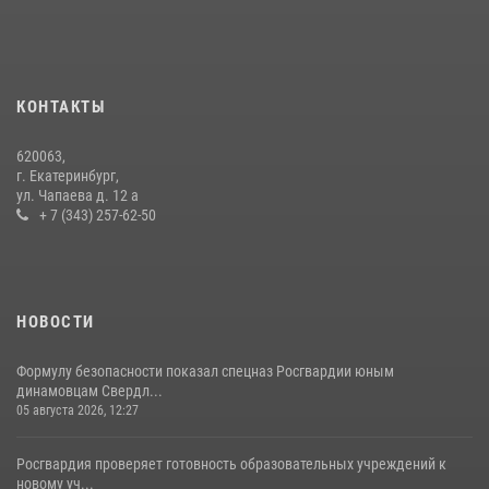
16 июля 2026, 13:07
4
Росгвардия и МВД обеспечили безопасность Международной
промышленной выставки «Иннопром-2026»
10 июля 2026, 12:35
3
КОНТАКТЫ
Сборная Росгвардии завоевала Кубок «Динамо» на всероссийском
620063,
турнире по хоккею
г. Екатеринбург,
ул. Чапаева д. 12 а
14 июля 2026, 11:06
4
+ 7 (343) 257-62-50
НОВОСТИ
Формулу безопасности показал спецназ Росгвардии юным
динамовцам Свердл...
05 августа 2026, 12:27
Росгвардия проверяет готовность образовательных учреждений к
новому уч...