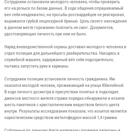
Сотрудники остановили молодого человека, чтобы проверить
его на розыск по базам данных. В ходе общения опрашиваемый
вел себя неадекватно, на просьбы росгвардейцев не реагировал,
выражался грубой нецензурной бранью. Цель своего нахождения
в данном месте горожанин пояснить не смог. Документов,
удостоверяющих личность при нем не было.
Наряд вневедомственной охраны доставил молодого человека в
отдел полиции для дальнейшего разбирательства. Находясь в
служебной машине, задержанный вёл себя подозрительно,
пытаясь запустить руки в карманы.
Сотрудники полиции установили личность гражданина. Им
оказался молодой человек, проживающий на улице Юбилейной.
В ходе личного досмотра в присутствии понятых в подкладке
джинсов местного жителя стражи порядка обнаружили и изъяли
шесть пакетиков с кристаллическим веществом белого цвета
внутри. Результаты исследования показали, что изъятое является
наркотическим средством метилэфедрон массой 1,4 грамма.
Собранные по данному факту материалы проверки переданы в