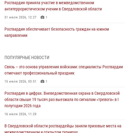
Росгвардия приняла участие в межведомственном
антитеррористическом учении в Свердловской области
31 июля 2026, 12:27
1
Росгвардия обеспечивает безопасность граждан на южном
направлении
31 июля 2026, 06:56
1
Представитель Управления Росгвардии по Свердловской области
ПОПУЛЯРНЫЕ НОВОСТИ
рассказал об итогах работы подразделения в эфире телекомпании
Связь – это основа управления войсками: специалисты Росгвардии
«Телекон»
отмечают профессиональный праздник
30 июля 2026, 11:33
1
15 июля 2026, 03:51
1
В Свердловской области росгвардейцы стали призерами
Росгвардия в цифрах. Вневедомственная охрана в Свердловской
спартакиады «Динамо» памяти погибшего офицера милиции
области свыше 19 тысяч раз выезжала по сигналам «тревога» в I
29 июля 2026, 12:30
6
полугодии 2026 года
Православные священники поддержали росгвардейцев в зоне СВО
16 июля 2026, 11:29
28 июля 2026, 11:03
В Свердловской области росгвардейцы заняли призовые места на
межведомственном и открытом турнирах