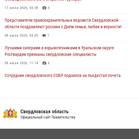
Свердловские росгвардейцы завоевали медали на окружном
чемпионате по комплексному единоборству
17 июля 2026, 04:38
3
28 июля 2026, 09:42
4
Представители правоохранительных ведомств Свердловской
области поздравляют россиян с Днём семьи, любви и верности!
08 июля 2026, 04:05
1
Лучшими саперами и взрывотехниками в Уральском округе
Росгвардии признаны свердловские специалисты
09 июля 2026, 11:14
5
Сотрудник свердловского СОБР поднялся на пьедестал почета
Всероссийского чемпионата Росгвардии по боксу
08 июля 2026, 12:02
5
В Екатеринбурге прошел чемпионат Управления Росгвардии по
Свердловской области по комплексному единоборству
Свердловская область
Официальный сайт Правительства
07 июля 2026, 10:39
3
Спецназ Росгвардии отработал навыки десантирования на Урале