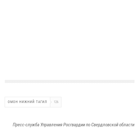
и
ч
т
о
ж
е
н
.
ОМОН НИЖНИЙ ТАГИЛ
126
Пресс-служба Управления Росгвардии по Свердловской области